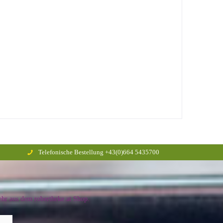
Telefonische Bestellung +43(0)664 5435700
hr aus dem robertheke.at Shop.