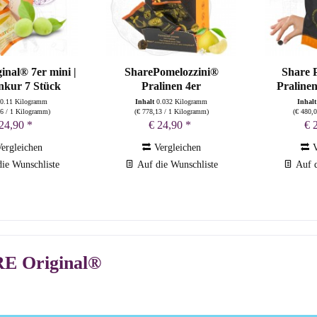
inal® 7er mini |
SharePomelozzini®
Share 
kur 7 Stück
Pralinen 4er
Praline
0.11 Kilogramm
Inhalt
0.032 Kilogramm
Inhal
36
/ 1 Kilogramm)
(
€ 778,13
/ 1 Kilogramm)
(
€ 480,
24,90 *
€ 24,90 *
€ 
ergleichen
Vergleichen
V
ie Wunschliste
Auf die Wunschliste
Auf d
E Original®