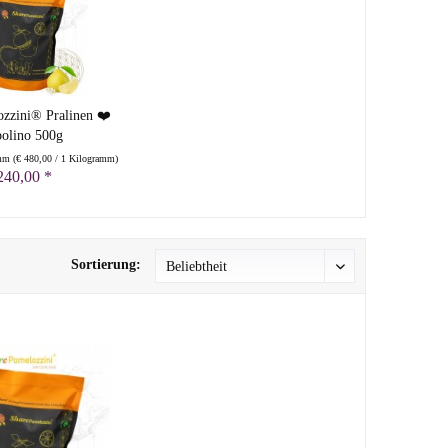
zzini® Pralinen ❤️
olino 500g
amm
(
€ 480,00
/ 1 Kilogramm)
240,00 *
Sortierung: