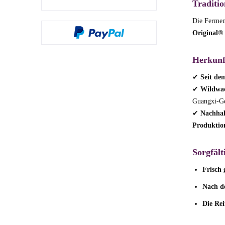
Traditi
Die Ferment
Original® 
Herkunf
✔
Seit de
✔
Wildwac
Guangxi-Ge
✔
Nachhal
Produktio
Sorgfält
Frisch
Nach d
Die Rei