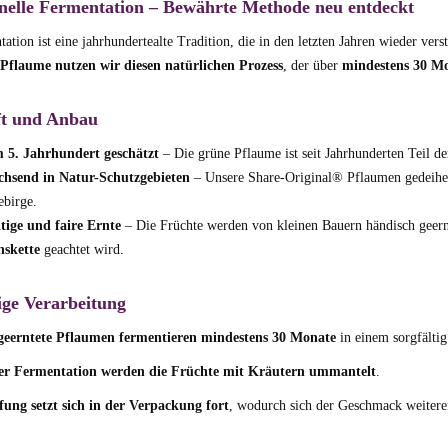
onelle Fermentation – Bewährte Methode neu entdeckt
ation ist eine jahrhundertealte Tradition, die in den letzten Jahren wieder vers
Pflaume nutzen wir diesen natürlichen Prozess
, der über
mindestens 30 M
t und Anbau
m 5. Jahrhundert geschätzt
– Die grüne Pflaume ist seit Jahrhunderten Teil der
hsend in Natur-Schutzgebieten
– Unsere Share-Original® Pflaumen gedeihen
birge.
tige und faire Ernte
– Die Früchte werden von kleinen Bauern händisch geern
nskette
geachtet wird.
ige Verarbeitung
 geerntete Pflaumen fermentieren mindestens 30 Monate
in einem sorgfältig
er Fermentation werden die Früchte mit Kräutern ummantelt
.
fung setzt sich in der Verpackung fort
, wodurch sich der Geschmack weitere