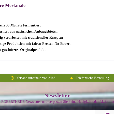
re Merkmale
ens 30 Monate fermentiert
rntet aus natürlichen Anbaugebieten
ig verarbeitet mit traditioneller Rezeptur
tige Produktion mit fairen Preisen für Bauern
t geschütztes Originalprodukt
Versand innerhalb von 24h*
Telefonische Bestellung
Newsletter
n ROBERTHEKE Newsletter und verpassen Sie keine Neuigkeit oder Aktion me