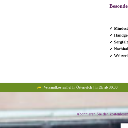
Besonde
✔
Mindest
✔
Handgee
✔
Sorgfält
✔
Nachhal
✔
Weltwei
Versandkostenfrei in Österreich | in DE ab 30,00
Abonnieren Sie den kostenlose