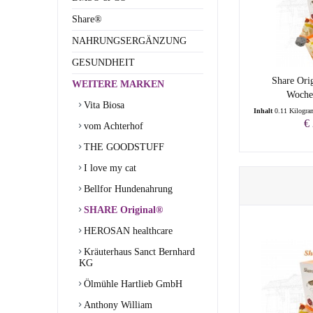
Share®
NAHRUNGSERGÄNZUNG
GESUNDHEIT
Share Orig
WEITERE MARKEN
Woche
Vita Biosa
Inhalt
0.11 Kilogr
€
vom Achterhof
THE GOODSTUFF
I love my cat
Bellfor Hundenahrung
SHARE Original®
HEROSAN healthcare
Kräuterhaus Sanct Bernhard
KG
Ölmühle Hartlieb GmbH
Anthony William