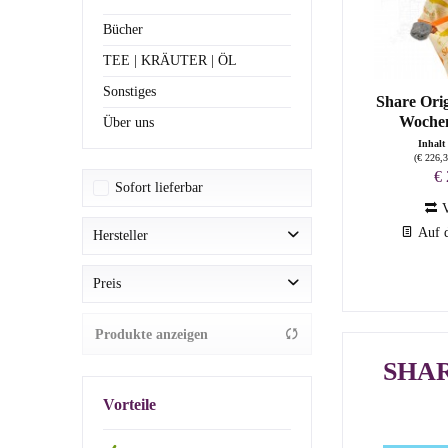
Bücher
TEE | KRÄUTER | ÖL
Sonstiges
Share Orig
Wochen
Über uns
Inhalt
(
€ 226,
€ 
Sofort lieferbar
V
Auf d
Hersteller
Share Swiss AG | Vertrieb Share Marketing-Trading-Logistik GmbH
Preis
Produkte anzeigen
von
€ 24,90
bis
€ 240,00
SHAR
Vorteile