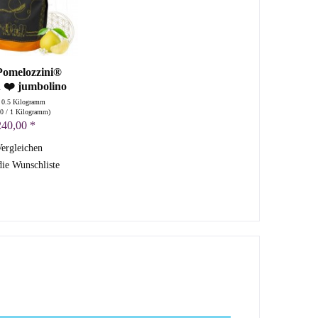
Pomelozzini®
n ❤️ jumbolino
500g
t
0.5 Kilogramm
00
/ 1 Kilogramm)
240,00 *
ergleichen
ie Wunschliste