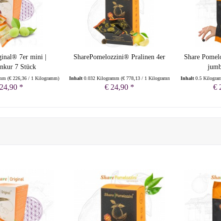
inal® 7er mini |
SharePomelozzini® Pralinen 4er
Share Pomelo
nkur 7 Stück
jumb
amm
(
€ 226,36
/ 1 Kilogramm)
Inhalt
0.032 Kilogramm
(
€ 778,13
/ 1 Kilogramm)
Inhalt
0.5 Kilogr
 24,90 *
€ 24,90 *
€ 