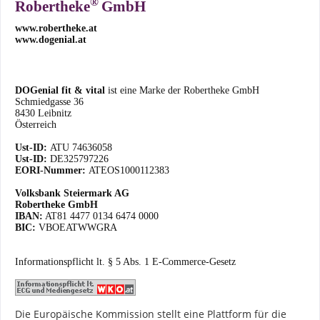
®
Robertheke
GmbH
www.robertheke.at
www.dogenial.at
DOGenial fit & vital
ist eine Marke der Robertheke GmbH
Schmiedgasse 36
8430 Leibnitz
Österreich
Ust-ID:
ATU 74636058
Ust-ID:
DE325797226
EORI-Nummer:
ATEOS1000112383
Volksbank Steiermark AG
Robertheke GmbH
IBAN:
AT81 4477 0134 6474 0000
BIC:
VBOEATWWGRA
Informationspflicht lt. § 5 Abs. 1 E-Commerce-Gesetz
Die Europäische Kommission stellt eine Plattform für die