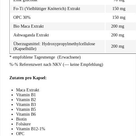
Fo-Ti (Vielblütiger Knöterich) Extrakt
150 mg
OPC 30%
150 mg
Bio Maca Extrakt
200 mg
Ashwaganda Extrakt
200 mg
Überzugsmittel:
Hydroxypropylmethylcellulose
200 mg
(Kapselhülle)
* empfohlene Tagesmenge (Erwachsene)
%-% Referenzwert nach NKV (--- keine Empfehlung)
Zutaten pro Kapsel:
Maca Extrakt
Vitamin B1
Vitamin B2
Vitamin B3
Vitamin B5
Vitamin B6
Biotin
Folsäure
Vitamin B12-1%
OPC