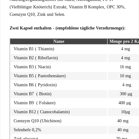
(Vielblütiger Knöterich) Extrakt, Vitamin B Komplex, OPC 30%,
Coenzym Q10, Zink und Selen.
Zwei Kapsel enthalten - (empfohlene tägliche Verzehrmenge):
Name
Menge pro 2 K
Vitamin B1 ( Thiamin)
4 mg
Vitamin B2 ( Riboflavin)
4 mg
Vitamin B3 ( Niacin)
16 mg
Vitamin B5 ( Pantothensäure)
10 mg
Vitamin B6 ( Pyridoxin)
4 mg
Vitamin B7 ( Biotin)
300 µg
Vitamin B9 ( Folsäure)
400 µg
Vitamin B12 ( Cianocobalamin)
10µg
Coenzym Q10 (Ubichinon)
40 mg
Selenhefe 0,2%
40 mg
Zink gluconat
70 mg