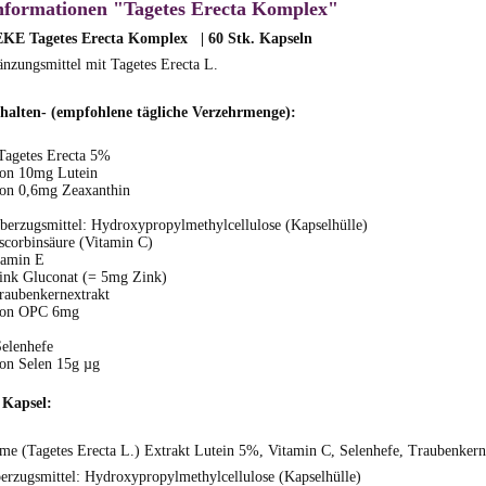
nformationen "Tagetes Erecta Komplex"
 Tagetes Erecta Komplex | 60 Stk. Kapseln
nzungsmittel mit Tagetes Erecta L.
thalten- (empfohlene tägliche Verzehrmenge):
Tagetes Erecta 5%
on 10mg Lutein
on 0,6mg Zeaxanthin
berzugsmittel: Hydroxypropylmethylcellulose (Kapselhülle)
scorbinsäure (Vitamin C)
tamin E
ink Gluconat (= 5mg Zink)
raubenkernextrakt
von OPC 6mg
Selenhefe
on Selen 15g
µg
 Kapsel:
me (Tagetes Erecta L.) Extrakt Lutein 5%, Vitamin C, Selenhefe, Traubenkern
erzugsmittel: Hydroxypropylmethylcellulose (Kapselhülle)