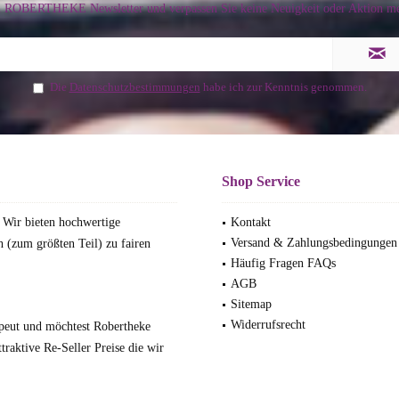
n ROBERTHEKE Newsletter und verpassen Sie keine Neuigkeit oder Aktion me
Die
Datenschutzbestimmungen
habe ich zur Kenntnis genommen.
Shop Service
 Wir bieten hochwertige
Kontakt
Versand & Zahlungsbedingungen
 (zum größten Teil) zu fairen
Häufig Fragen FAQs
AGB
Sitemap
Widerrufsrecht
rapeut und möchtest Robertheke
traktive Re-Seller Preise die wir