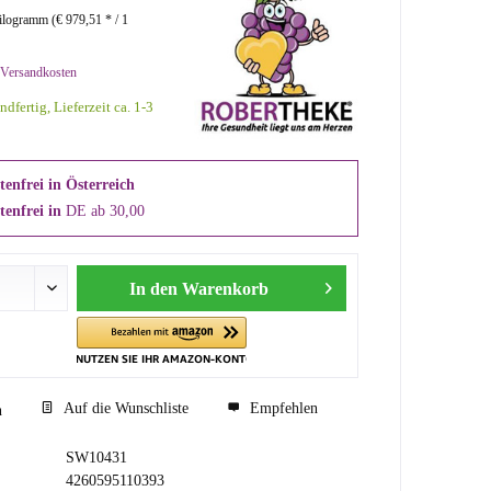
logramm (€ 979,51 * / 1
 Versandkosten
ndfertig, Lieferzeit ca. 1-3
enfrei in Österreich
tenfrei in
DE ab 30,00
In den
Warenkorb
Auf die Wunschliste
Empfehlen
n
SW10431
4260595110393