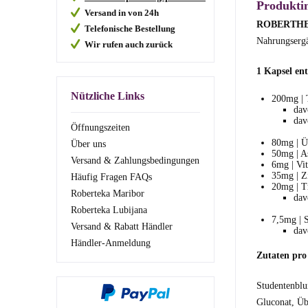
Produkti
Versand in von 24h
ROBERTHEKE
Telefonische Bestellung
Nahrungsergä
Wir rufen auch zurück
1 Kapsel en
Nützliche Links
200mg | 
dav
dav
Öffnungszeiten
80mg | Ü
Über uns
50mg | A
Versand & Zahlungsbedingungen
6mg | Vi
35mg | Z
Häufig Fragen FAQs
20mg | T
Roberteka Maribor
da
Roberteka Lubijana
7,5mg | 
Versand & Rabatt Händler
dav
Händler-Anmeldung
Zutaten pro
Studentenblu
Gluconat, Üb