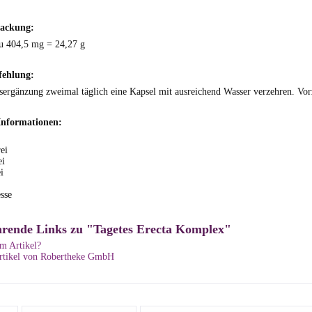
Packung:
u 404,5 mg = 24,27 g
fehlung:
ergänzung zweimal täglich eine Kapsel mit ausreichend Wasser verzehren. Vor
Informationen:
ei
ei
i
sse
hrende Links zu "Tagetes Erecta Komplex"
m Artikel?
rtikel von Robertheke GmbH