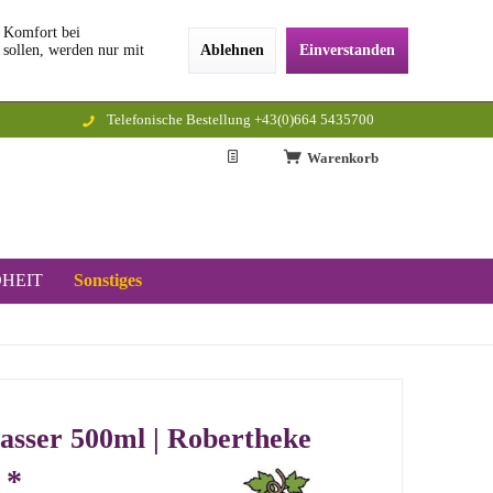
n Komfort bei
 sollen, werden nur mit
Ablehnen
Einverstanden
Telefonische Bestellung +43(0)664 5435700
Warenkorb
HEIT
Sonstiges
asser 500ml | Robertheke
 *