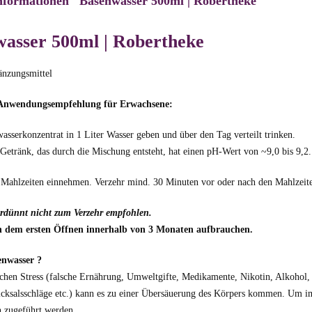
nformationen "Basenwasser 500ml | Robertheke"
asser 500ml | Robertheke
nzungsmittel
 Anwendungsempfehlung für Erwachsene:
asserkonzentrat in 1 Liter Wasser geben und über den Tag verteilt trinken.
 Getränk, das durch die Mischung entsteht, hat einen pH-Wert von ~9,0 bis 9,2.
 Mahlzeiten einnehmen. Verzehr mind. 30 Minuten vor oder nach den Mahlzeiten
rdünnt nicht zum Verzehr empfohlen.
h dem ersten Öffnen innerhalb von 3 Monaten aufbrauchen.
nwasser ?
chen Stress (falsche Ernährung, Umweltgifte, Medikamente, Nikotin, Alkohol, e
icksalsschläge etc.) kann es zu einer Übersäuerung des Körpers kommen. Um 
 zugeführt werden.