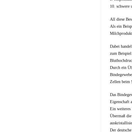
10. schwere 
All diese Be
Als ein Beis
Milchprodukt
Dabei handel
zum Beispiel
Bluthochdruc
Durch ein Üb
Bindegewebe.
Zellen beim 
Das Bindegewe
Eigenschaft 
Ein weiteres
Übermaß die 
auskristallis
Der deutsche