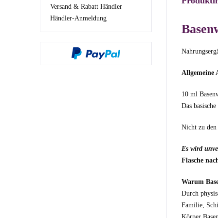
Produkti
Versand & Rabatt Händler
Händler-Anmeldung
Basenw
Nahrungsergä
Allgemeine
10 ml Basenw
Das basische
Nicht zu den
Es wird unve
Flasche nac
Warum Base
Durch physis
Familie, Sch
Körper Basen