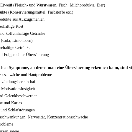
s Eiweiß (Fleisch- und Wurstwaren, Fisch, Milchprodukte, Eier)
ukte (Konservierungsmittel, Farbstoffe etc.)
rodukte aus Auszugsmehlen
erhaltige Kost
und koffeinhaltige Getränke
s (Cola, Limonaden)
rehaltige Getränke
d Folgen einer Übersäuerung:
ichen Symptome, an denen man eine Übersäuerung erkennen kann, sind viel
ebsschwäche und Hautprobleme
ntzündungsbereitschaft
 Motivationslosigkeit
und Gelenkbeschwerden
se und Karies
 und Schlafstörungen
schwankungen, Nervosität, Konzentrationsschwäche
probleme
erzen sowie