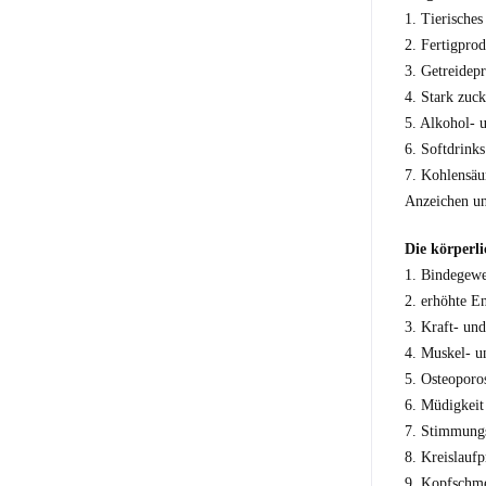
1. Tierische
2. Fertigprod
3. Getreidep
4. Stark zuck
5. Alkohol- 
6. Softdrink
7. Kohlensäu
Anzeichen un
Die körperl
1. Bindegew
2. erhöhte E
3. Kraft- und
4. Muskel- 
5. Osteoporo
6. Müdigkeit
7. Stimmungs
8. Kreislauf
9. Kopfschm