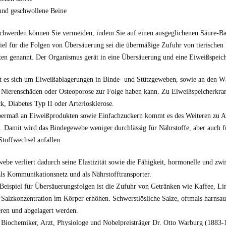
und geschwollene Beine
schwerden können Sie vermeiden, indem Sie auf einen ausgeglichenen Säure-Ba
piel für die Folgen von Übersäuerung sei die übermäßige Zufuhr von tierischen
en genannt. Der Organismus gerät in eine Übersäuerung und eine Eiweißspeich
t es sich um Eiweißablagerungen in Binde- und Stützgeweben, sowie an den W
 Nierenschäden oder Osteoporose zur Folge haben kann. Zu Eiweißspeicherkran
k, Diabetes Typ II oder Arteriosklerose.
ermaß an Eiweißprodukten sowie Einfachzuckern kommt es des Weiteren zu A
 Damit wird das Bindegewebe weniger durchlässig für Nährstoffe, aber auch fü
Stoffwechsel anfallen.
be verliert dadurch seine Elastizität sowie die Fähigkeit, hormonelle und zwis
als Kommunikationsnetz und als Nährstofftransporter.
 Beispiel für Übersäuerungsfolgen ist die Zufuhr von Getränken wie Kaffee, 
Salzkonzentration im Körper erhöhen. Schwerstlösliche Salze, oftmals harnsa
ieren und abgelagert werden.
 Biochemiker, Arzt, Physiologe und Nobelpreisträger Dr. Otto Warburg (1883-1