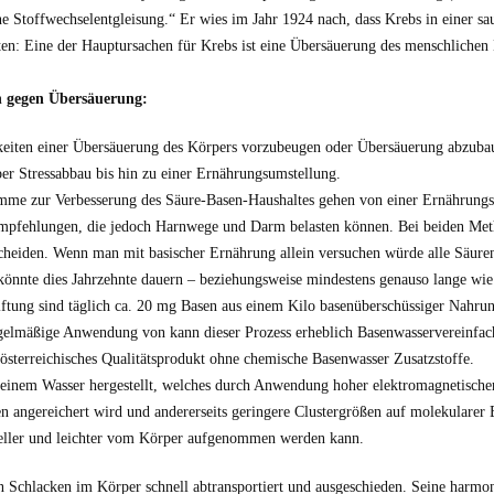
ine Stoffwechselentgleisung.“ Er wies im Jahr 1924 nach, dass Krebs in einer 
en: Eine der Hauptursachen für Krebs ist eine Übersäuerung des menschlichen
gegen Übersäuerung:
eiten einer Übersäuerung des Körpers vorzubeugen oder Übersäuerung abzubauen
r Stressabbau bis hin zu einer Ernährungsumstellung.
mme zur Verbesserung des Säure-Basen-Haushaltes gehen von einer Ernährungsu
mpfehlungen, die jedoch Harnwege und Darm belasten können. Bei beiden Method
cheiden. Wenn man mit basischer Ernährung allein versuchen würde alle Säuren
 könnte dies Jahrzehnte dauern – beziehungsweise mindestens genauso lange wie
iftung sind täglich ca. 20 mg Basen aus einem Kilo basenüberschüssiger Nahru
gelmäßige Anwendung von kann dieser Prozess erheblich Basenwasservereinfac
 österreichisches Qualitätsprodukt ohne chemische Basenwasser Zusatzstoffe.
reinem Wasser hergestellt, welches durch Anwendung hoher elektromagnetischer
 angereichert wird und andererseits geringere Clustergrößen auf molekularer Eb
eller und leichter vom Körper aufgenommen werden kann.
 Schlacken im Körper schnell abtransportiert und ausgeschieden. Seine harmo