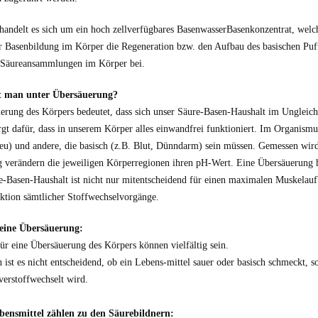
handelt es sich um ein hoch zellverfügbares BasenwasserBasenkonzentrat, welche
 Basenbildung im Körper die Regeneration bzw. den Aufbau des basischen Puffe
 Säureansammlungen im Körper bei.
t man unter Übersäuerung?
erung des Körpers bedeutet, dass sich unser Säure-Basen-Haushalt im Ungleic
rgt dafür, dass in unserem Körper alles einwandfrei funktioniert. Im Organismu
eu) und andere, die basisch (z.B. Blut, Dünndarm) sein müssen. Gemessen wird
 verändern die jeweiligen Körperregionen ihren pH-Wert. Eine Übersäuerung 
re-Basen-Haushalt ist nicht nur mitentscheidend für einen maximalen Muskelauf
ktion sämtlicher Stoffwechselvorgänge.
eine Übersäuerung:
ür eine Übersäuerung des Körpers können vielfältig sein.
h ist es nicht entscheidend, ob ein Lebens-mittel sauer oder basisch schmeckt,
verstoffwechselt wird.
bensmittel zählen zu den Säurebildnern: