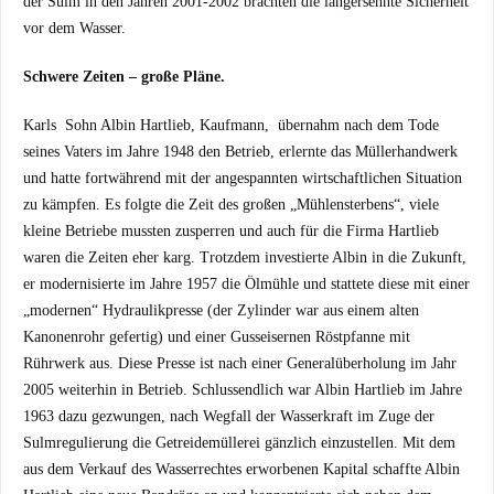
der Sulm in den Jahren 2001-2002 brachten die langersehnte Sicherheit
vor dem Wasser.
Schwere Zeiten – große Pläne.
Karls Sohn Albin Hartlieb, Kaufmann, übernahm nach dem Tode
seines Vaters im Jahre 1948 den Betrieb, erlernte das Müllerhandwerk
und hatte fortwährend mit der angespannten wirtschaftlichen Situation
zu kämpfen. Es folgte die Zeit des großen „Mühlensterbens“, viele
kleine Betriebe mussten zusperren und auch für die Firma Hartlieb
waren die Zeiten eher karg. Trotzdem investierte Albin in die Zukunft,
er modernisierte im Jahre 1957 die Ölmühle und stattete diese mit einer
„modernen“ Hydraulikpresse (der Zylinder war aus einem alten
Kanonenrohr gefertig) und einer Gusseisernen Röstpfanne mit
Rührwerk aus. Diese Presse ist nach einer Generalüberholung im Jahr
2005 weiterhin in Betrieb. Schlussendlich war Albin Hartlieb im Jahre
1963 dazu gezwungen, nach Wegfall der Wasserkraft im Zuge der
Sulmregulierung die Getreidemüllerei gänzlich einzustellen. Mit dem
aus dem Verkauf des Wasserrechtes erworbenen Kapital schaffte Albin